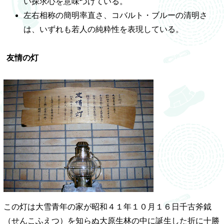
い探求心を意味づけている。
左右相称の簡明率直さ、コバルト・ブルーの清明さ
は、いずれも若人の純粋性を表現している。
友情の灯
この灯は大雪青年の家が昭和４１年１０月１６日千古斧鉞
（せんこふえつ）を知らぬ大原生林の中に誕生した折に十勝