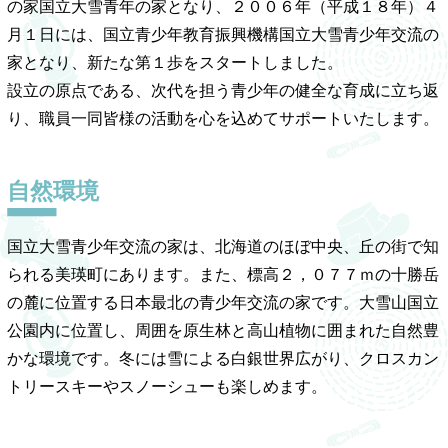
の家国立大雪青年の家となり、２００６年（平成１８年）４
月１日には、国立青少年教育振興機構国立大雪青少年交流の
家となり、新たな第１歩をスタートしました。
設立の原点である、次代を担う青少年の健全な育成に立ち返
り、職員一同皆様の活動を心を込めてサポートいたします。
自然環境
国立大雪青少年交流の家は、北海道のほぼ中央、丘の街で知
られる美瑛町にあります。また、標高２，０７７ｍの十勝岳
の麓に位置する日本最北の青少年交流の家です。大雪山国立
公園内に位置し、周囲を原生林と高山植物に囲まれた自然豊
かな環境です。冬には雪による白銀世界広がり、クロスカン
トリースキーやスノーシューも楽しめます。