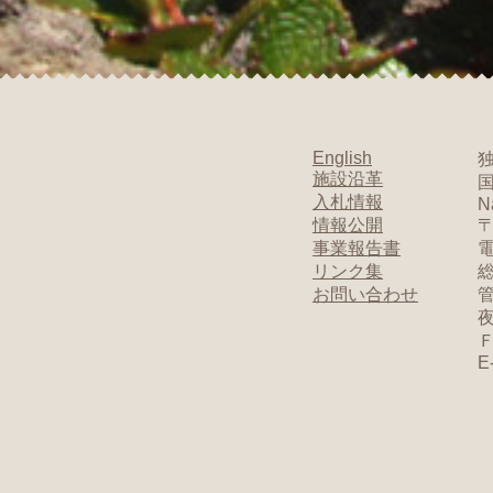
English
施設沿革
入札情報
N
情報公開
〒
事業報告書
電
リンク集
総
お問い合わせ
管
夜
Ｆ
E