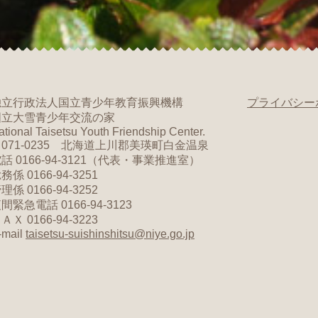
独立行政法人国立青少年教育振興機構
プライバシー
国立大雪青少年交流の家
ational Taisetsu Youth Friendship Center.
071-0235 北海道上川郡美瑛町白金温泉
話 0166-94-3121（代表・事業推進室）
務係 0166-94-3251
理係 0166-94-3252
間緊急電話 0166-94-3123
ＡＸ 0166-94-3223
-mail
taisetsu-suishinshitsu@niye.go.jp