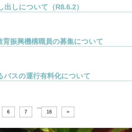
出しについて（R8.6.2）
教育振興機構職員の募集について
るバスの運行有料化について
…
6
7
16
>